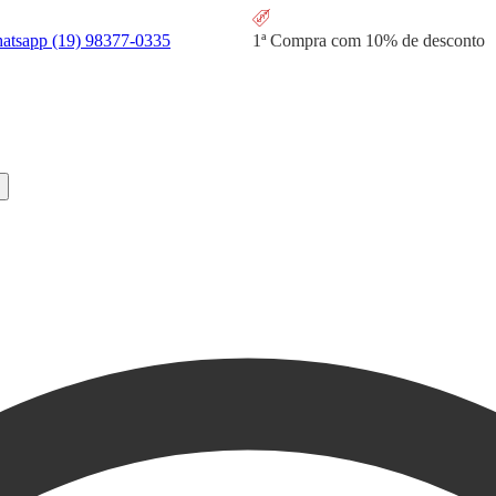
hatsapp
(19) 98377-0335
1ª Compra com
10% de desconto