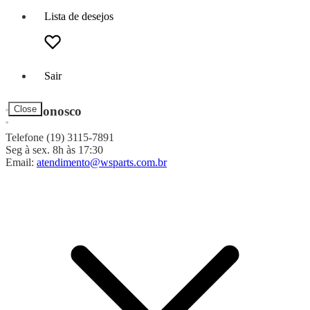
Lista de desejos
Sair
Fale Conosco
Close
Telefone (19) 3115-7891
Seg à sex. 8h às 17:30
Email:
atendimento@wsparts.com.br