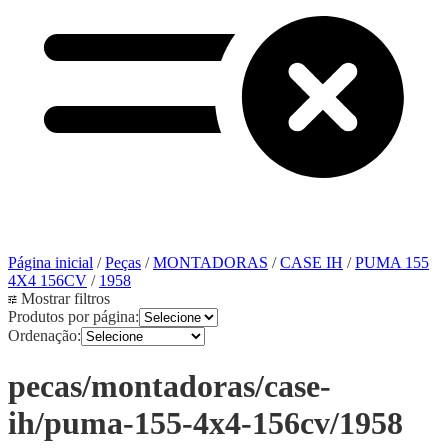
Página inicial
/
Peças
/
MONTADORAS
/
CASE IH
/
PUMA 155
4X4 156CV
/
1958
Mostrar filtros
Produtos por página:
Ordenação:
pecas/montadoras/case-
ih/puma-155-4x4-156cv/1958