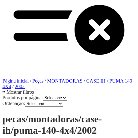
Página inicial
/
Peças
/
MONTADORAS
/
CASE IH
/
PUMA 140
4X4
/
2002
Mostrar filtros
Produtos por página:
Ordenação:
pecas/montadoras/case-
ih/puma-140-4x4/2002