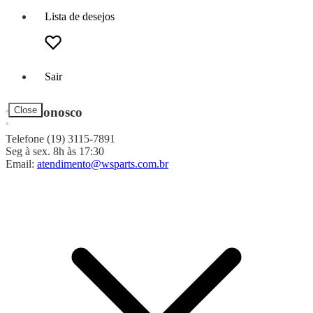
Lista de desejos
Sair
Fale Conosco
Close
Telefone (19) 3115-7891
Seg à sex. 8h às 17:30
Email:
atendimento@wsparts.com.br