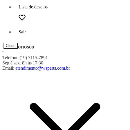
Lista de desejos
Sair
Fale Conosco
Close
Telefone (19) 3115-7891
Seg à sex. 8h às 17:30
Email:
atendimento@wsparts.com.br