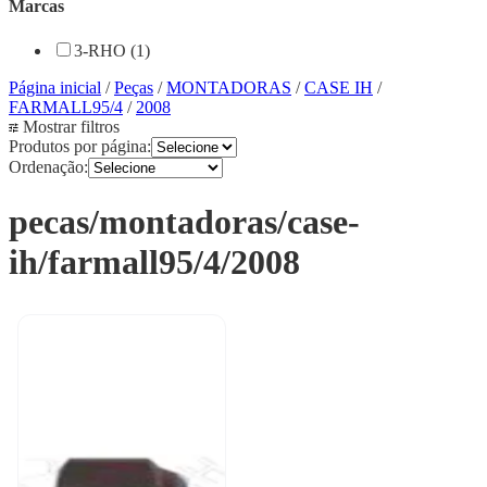
Marcas
3-RHO (1)
Página inicial
/
Peças
/
MONTADORAS
/
CASE IH
/
FARMALL95/4
/
2008
Mostrar filtros
Produtos por página:
Ordenação:
pecas/montadoras/case-
ih/farmall95/4/2008