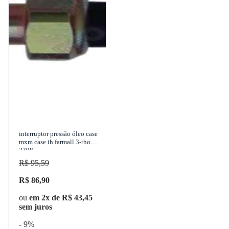
interruptor pressão óleo case
mxm case ih farmall 3-rho
3398
R$ 95,59
R$ 86,90
ou
em 2x de R$ 43,45
sem juros
- 9%