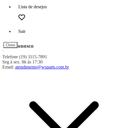
Lista de desejos
Sair
Fale Conosco
Close
Telefone (19) 3115-7891
Seg à sex. 8h às 17:30
Email:
atendimento@wsparts.com.br