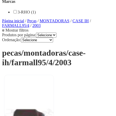
Marcas
3-RHO (1)
Página inicial
/
Peças
/
MONTADORAS
/
CASE IH
/
FARMALL95/4
/
2003
Mostrar filtros
Produtos por página:
Ordenação:
pecas/montadoras/case-
ih/farmall95/4/2003