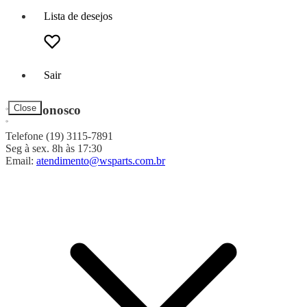
Lista de desejos
Sair
Fale Conosco
Close
Telefone (19) 3115-7891
Seg à sex. 8h às 17:30
Email:
atendimento@wsparts.com.br