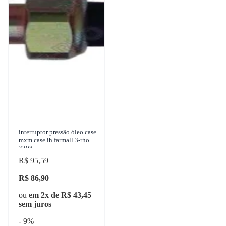
interruptor pressão óleo case
mxm case ih farmall 3-rho
3398
R$ 95,59
R$ 86,90
ou
em 2x de R$ 43,45
sem juros
- 9%