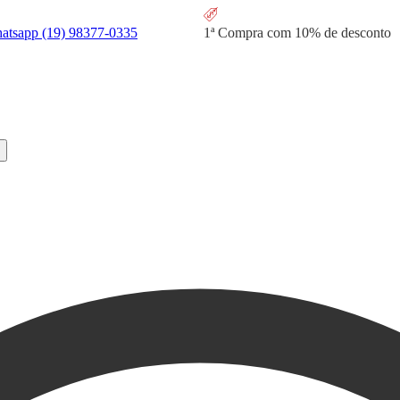
hatsapp
(19) 98377-0335
1ª Compra com
10% de desconto