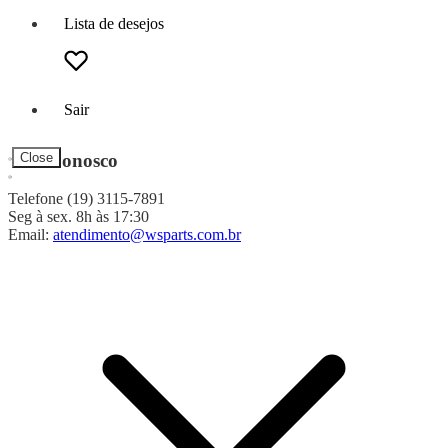
Lista de desejos
Sair
Fale Conosco
Close
Telefone (19) 3115-7891
Seg à sex. 8h às 17:30
Email:
atendimento@wsparts.com.br