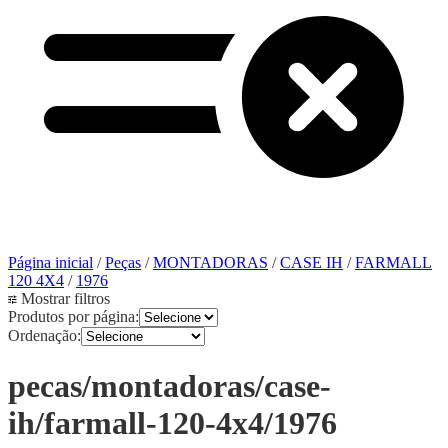
Página inicial
/
Peças
/
MONTADORAS
/
CASE IH
/
FARMALL
120 4X4
/
1976
Mostrar filtros
Produtos por página:
Ordenação:
pecas/montadoras/case-
ih/farmall-120-4x4/1976