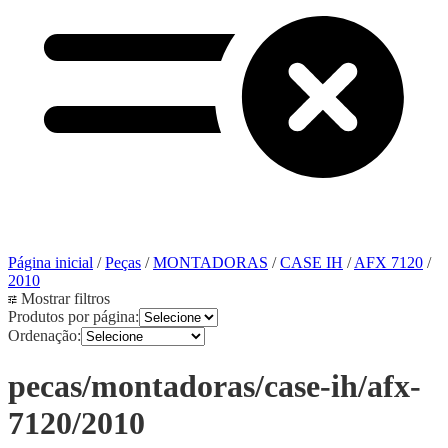
Página inicial
/
Peças
/
MONTADORAS
/
CASE IH
/
AFX 7120
/
2010
Mostrar filtros
Produtos por página:
Ordenação:
pecas/montadoras/case-ih/afx-
7120/2010