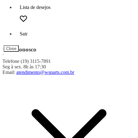
Lista de desejos
Sair
Fale Conosco
Close
Telefone (19) 3115-7891
Seg à sex. 8h às 17:30
Email:
atendimento@wsparts.com.br