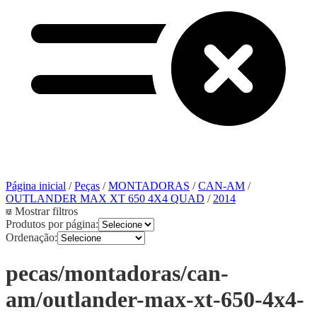
Página inicial
/
Peças
/
MONTADORAS
/
CAN-AM
/
OUTLANDER MAX XT 650 4X4 QUAD
/
2014
Mostrar filtros
Produtos por página:
Ordenação:
pecas/montadoras/can-
am/outlander-max-xt-650-4x4-