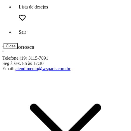
Lista de desejos
Sair
Fale Conosco
Close
Telefone (19) 3115-7891
Seg à sex. 8h às 17:30
Email:
atendimento@wsparts.com.br