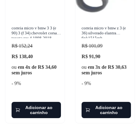
correia micro v bmw 3 3 (e
correia micro v bmw z 3 (e
90) 3 (f 34) chevrolet corsa
36) silverado elantra
toyota rav 4 1998-2018
6pk1515rnh
contitech - 6pk1538
R$ 152,24
R$ 101,09
R$ 138,40
R$ 91,90
ou
em 4x de R$ 34,60
ou
em 3x de R$ 30,63
sem juros
sem juros
- 9%
- 9%
Adicionar ao
Adicionar ao
carrinho
carrinho