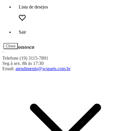
Lista de desejos
Sair
Fale Conosco
Close
Telefone (19) 3115-7891
Seg à sex. 8h às 17:30
Email:
atendimento@wsparts.com.br