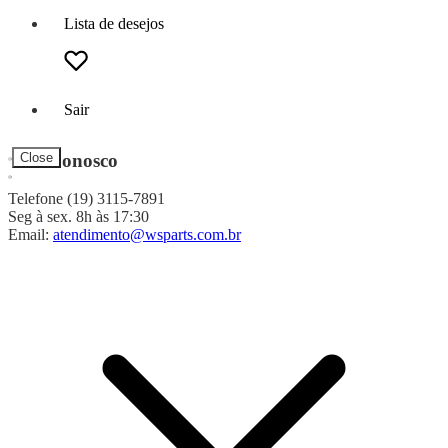
Lista de desejos
Sair
Fale Conosco
Close
Telefone (19) 3115-7891
Seg à sex. 8h às 17:30
Email:
atendimento@wsparts.com.br