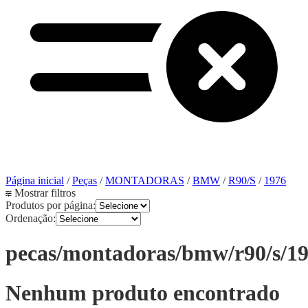
Página inicial
/
Peças
/
MONTADORAS
/
BMW
/
R90/S
/
1976
Mostrar filtros
Produtos por página:
Ordenação:
pecas/montadoras/bmw/r90/s/1
Nenhum produto encontrado