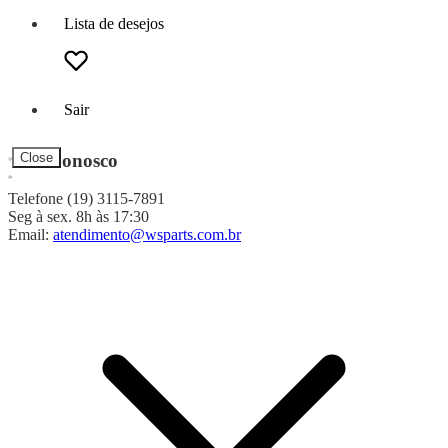
Lista de desejos
Sair
Fale Conosco
Close
Telefone (19) 3115-7891
Seg à sex. 8h às 17:30
Email:
atendimento@wsparts.com.br