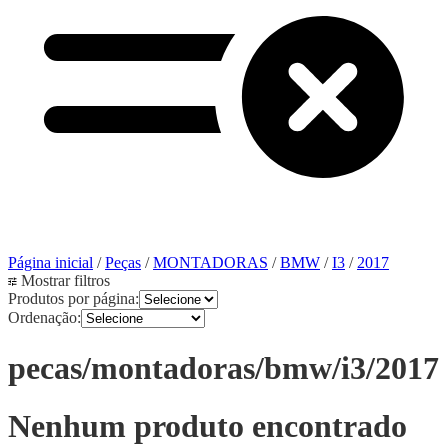
Página inicial
/
Peças
/
MONTADORAS
/
BMW
/
I3
/
2017
Mostrar filtros
Produtos por página:
Ordenação:
pecas/montadoras/bmw/i3/2017
Nenhum produto encontrado