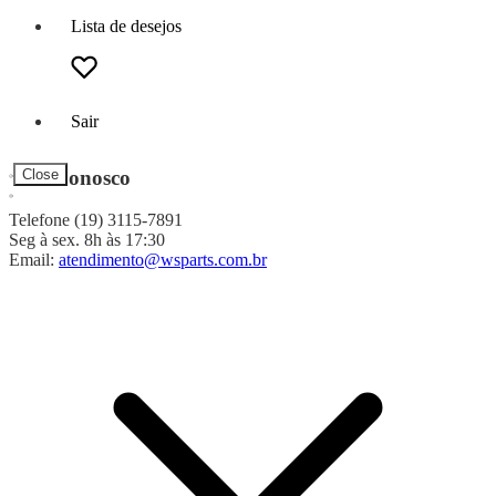
Lista de desejos
Sair
Fale Conosco
Close
Telefone (19) 3115-7891
Seg à sex. 8h às 17:30
Email:
atendimento@wsparts.com.br