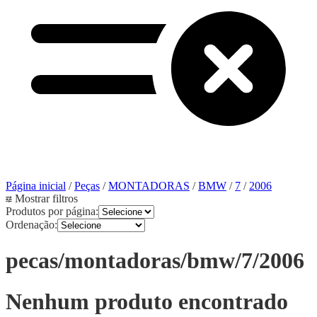
Página inicial
/
Peças
/
MONTADORAS
/
BMW
/
7
/
2006
Mostrar filtros
Produtos por página:
Ordenação:
pecas/montadoras/bmw/7/2006
Nenhum produto encontrado