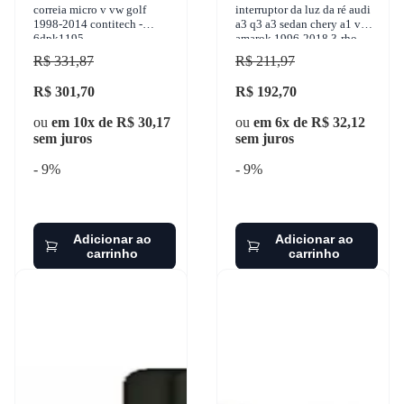
correia micro v vw golf
interruptor da luz da ré audi
1998-2014 contitech -
a3 q3 a3 sedan chery a1 vw
6dpk1195
amarok 1996-2018 3-rho -
4483
R$ 331,87
R$ 211,97
R$ 301,70
R$ 192,70
ou
em 10x de R$ 30,17
ou
em 6x de R$ 32,12
sem juros
sem juros
- 9%
- 9%
Adicionar ao
Adicionar ao
carrinho
carrinho