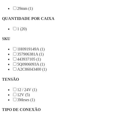
29mm (1)
QUANTIDADE POR CAIXA
1 (20)
SKU
1H0919149A (1)
357906381A (1)
443937105 (1)
5Q0906093A (1)
A2C86043400 (1)
TENSÃO
12 / 24V (1)
12V (5)
3Meses (1)
TIPO DE CONEXÃO