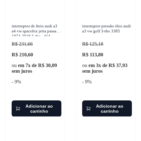
interruptor de freio audi a3
interruptor pressão óleo audi
a4 vw spacefox jetta passat
a3 vw golf 3-rho 3385
1974-2018 3-rho - 414
R$ 231,66
R$ 125,18
R$ 210,60
R$ 113,80
ou
em 7x de R$ 30,09
ou
em 3x de R$ 37,93
sem juros
sem juros
- 9%
- 9%
Adicionar ao
Adicionar ao
carrinho
carrinho