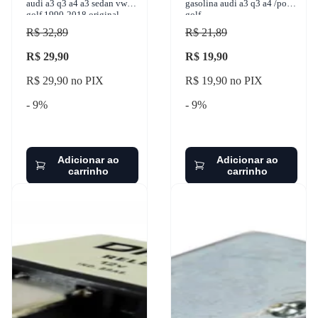
audi a3 q3 a4 a3 sedan vw
gasolina audi a3 q3 a4 /polo
golf 1990-2018 original -
golf
rbw253
R$ 32,89
R$ 21,89
R$ 29,90
R$ 19,90
R$ 29,90 no PIX
R$ 19,90 no PIX
- 9%
- 9%
Adicionar ao
Adicionar ao
carrinho
carrinho