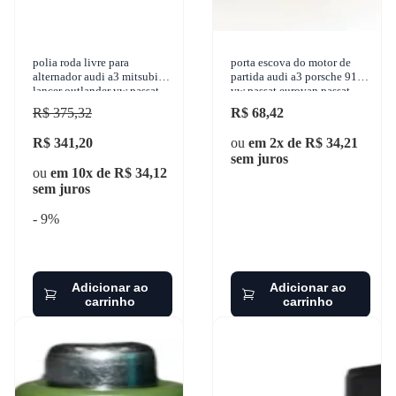
polia roda livre para
porta escova do motor de
alternador audi a3 mitsubishi
partida audi a3 porsche 911
lancer outlander vw passat
vw passat eurovan passat
new beetle 1996-2018 zen -
variant 1991-2013 sulcarbon
R$ 375,32
R$ 68,42
5378
- a-12
R$ 341,20
ou
em 2x de R$ 34,21
sem juros
ou
em 10x de R$ 34,12
sem juros
- 9%
Adicionar ao
Adicionar ao
carrinho
carrinho