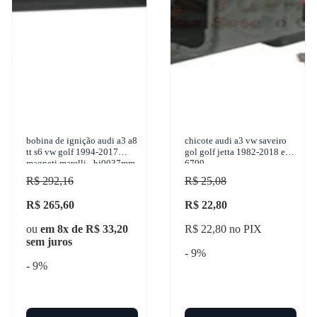
bobina de ignição audi a3 a8
chicote audi a3 vw saveiro
tt s6 vw golf 1994-2017
gol golf jetta 1982-2018 ete
magneti marelli - bi0037mm
6799
R$ 292,16
R$ 25,08
R$ 265,60
R$ 22,80
ou
em 8x de R$ 33,20
R$ 22,80 no PIX
sem juros
- 9%
- 9%