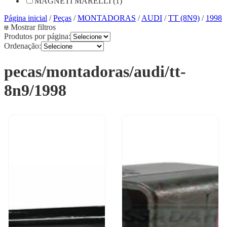
MAGNETI MARELLI (1)
Página inicial
/
Peças
/
MONTADORAS
/
AUDI
/
TT (8N9)
/
1998
Mostrar filtros
Produtos por página:
Ordenação:
pecas/montadoras/audi/tt-
8n9/1998