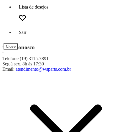
Lista de desejos
Sair
Fale Conosco
Close
Telefone (19) 3115-7891
Seg à sex. 8h às 17:30
Email:
atendimento@wsparts.com.br