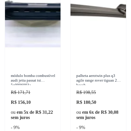
módulo bomba combustível
palheta aerotwin plus q3
audi jetta passat tsi
agile range rover tiguan 21p
5q0906093a
bosch
R$ 171,71
R$ 198,55
R$ 156,10
R$ 180,50
ou
em 5x de R$ 31,22
ou
em 6x de R$ 30,08
sem juros
sem juros
- 9%
- 9%