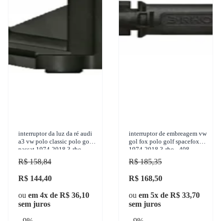
interruptor da luz da ré audi
interruptor de embreagem vw
a3 vw polo classic polo golf
gol fox polo golf spacefox
passat 1974-2018 3-rho -
1974-2018 3-rho - 408
4439
R$ 158,84
R$ 185,35
R$ 144,40
R$ 168,50
ou
em 4x de R$ 36,10
ou
em 5x de R$ 33,70
sem juros
sem juros
- 9%
- 9%