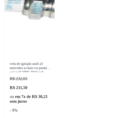
vela de ignição audi a3
mercedes a-class vw parati
gol golf 1990-2010 ngk -
bkur6et10
R$ 232,65
R$ 211,50
ou
em 7x de R$ 30,21
sem juros
- 9%