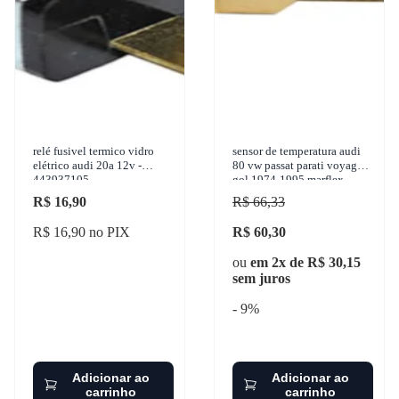
relé fusivel termico vidro
sensor de temperatura audi
elétrico audi 20a 12v -
80 vw passat parati voyage
443937105
gol 1974-1995 marflex -
8032
R$ 16,90
R$ 66,33
R$ 16,90 no PIX
R$ 60,30
ou
em 2x de R$ 30,15
sem juros
- 9%
Adicionar ao
Adicionar ao
carrinho
carrinho