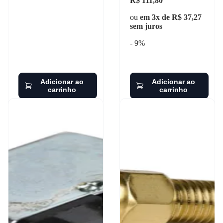
R$ 111,80
ou
em 3x de R$ 37,27
sem juros
- 9%
Adicionar ao
Adicionar ao
carrinho
carrinho