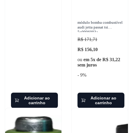
módulo bomba combustível
audi jetta passat tsi
5q0906093a
R$ 171,71
R$ 156,10
ou
em 5x de R$ 31,22
sem juros
- 9%
Adicionar ao
Adicionar ao
carrinho
carrinho