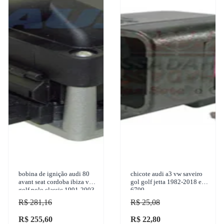
bobina de ignição audi 80
chicote audi a3 vw saveiro
avant seat cordoba ibiza vw
gol golf jetta 1982-2018 ete
golf polo classic 1991-2003
6799
gauss - gc4000
R$ 281,16
R$ 25,08
R$ 255,60
R$ 22,80