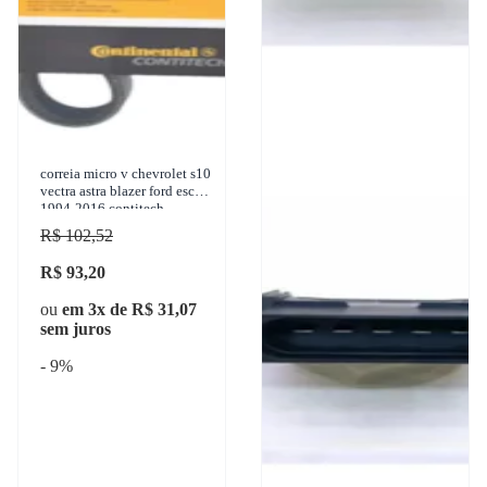
correia micro v chevrolet s10
vectra astra blazer ford escort
1994-2016 contitech -
6pk1675rnh
R$ 102,52
R$ 93,20
ou
em 3x de R$ 31,07
sem juros
- 9%