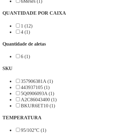
6Meses (1)
QUANTIDADE POR CAIXA
1 (12)
4 (1)
Quantidade de aletas
6 (1)
SKU
357906381A (1)
443937105 (1)
5Q0906093A (1)
A2C86043400 (1)
BKUR6ET10 (1)
TEMPERATURA
95/102°C (1)