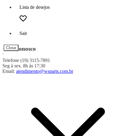
Lista de desejos
Sair
Fale Conosco
Close
Telefone (19) 3115-7891
Seg à sex. 8h às 17:30
Email:
atendimento@wsparts.com.br