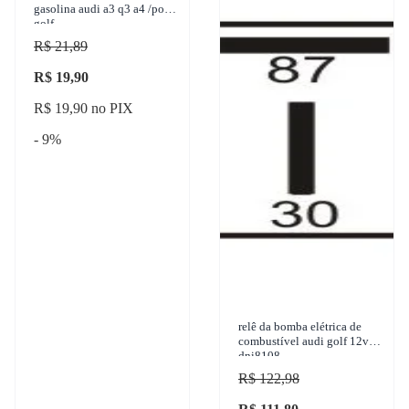
gasolina audi a3 q3 a4 /polo
golf
R$ 21,89
R$ 19,90
R$ 19,90 no PIX
- 9%
relê da bomba elétrica de
combustível audi golf 12v
dni8108
R$ 122,98