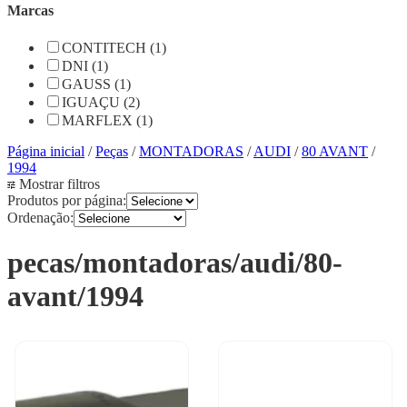
Marcas
CONTITECH (1)
DNI (1)
GAUSS (1)
IGUAÇU (2)
MARFLEX (1)
Página inicial
/
Peças
/
MONTADORAS
/
AUDI
/
80 AVANT
/
1994
Mostrar filtros
Produtos por página:
Ordenação:
pecas/montadoras/audi/80-
avant/1994