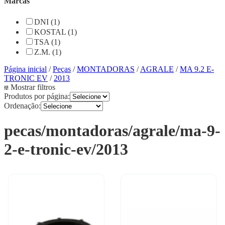
Marcas
DNI (1)
KOSTAL (1)
TSA (1)
Z.M. (1)
Página inicial
/
Peças
/
MONTADORAS
/
AGRALE
/
MA 9.2 E-
TRONIC EV
/
2013
Mostrar filtros
Produtos por página:
Ordenação:
pecas/montadoras/agrale/ma-9-
2-e-tronic-ev/2013