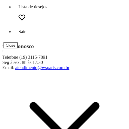
Lista de desejos
Sair
Fale Conosco
Close
Telefone (19) 3115-7891
Seg à sex. 8h às 17:30
Email:
atendimento@wsparts.com.br