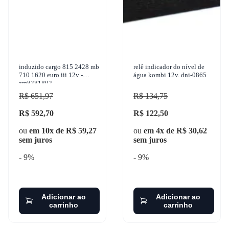
induzido cargo 815 2428 mb
relê indicador do nível de
710 1620 euro iii 12v -
água kombi 12v. dni-0865
zm8381802
R$ 651,97
R$ 134,75
R$ 592,70
R$ 122,50
ou
em 10x de R$ 59,27
ou
em 4x de R$ 30,62
sem juros
sem juros
- 9%
- 9%
Adicionar ao
Adicionar ao
carrinho
carrinho