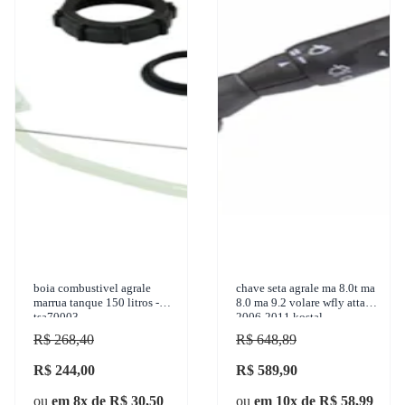
boia combustivel agrale
chave seta agrale ma 8.0t ma
marrua tanque 150 litros -
8.0 ma 9.2 volare wfly attack
tsa70003
2006-2011 kostal -
10007625
R$ 268,40
R$ 648,89
R$ 244,00
R$ 589,90
ou
em 8x de R$ 30,50
ou
em 10x de R$ 58,99