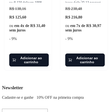
vw 8-150 delivery 1998-
iveco daily 35.13 peugeot
2015 wega - wo-540
boxer 1999-2015 gauss -
R$ 138,16
R$ 238,48
gi3514
R$ 125,60
R$ 216,80
ou
em 4x de R$ 31,40
ou
em 7x de R$ 30,97
sem juros
sem juros
- 9%
- 9%
Adicionar ao
Adicionar ao
carrinho
carrinho
Newsletter
Cadastre-se e ganhe
10% OFF
na primeira compra