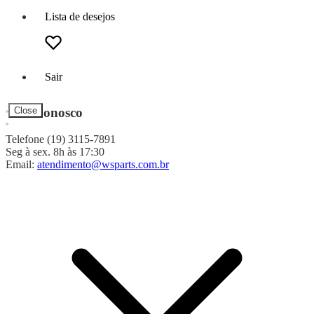
Lista de desejos
Sair
Fale Conosco
Close
Telefone (19) 3115-7891
Seg à sex. 8h às 17:30
Email:
atendimento@wsparts.com.br