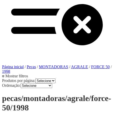
Página inicial
/
Peças
/
MONTADORAS
/
AGRALE
/
FORCE 50
/
1998
Mostrar filtros
Produtos por página:
Ordenação:
pecas/montadoras/agrale/force-
50/1998