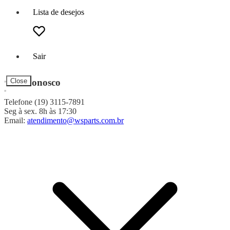
Lista de desejos
Sair
Fale Conosco
Close
Telefone (19) 3115-7891
Seg à sex. 8h às 17:30
Email:
atendimento@wsparts.com.br