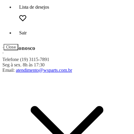
Lista de desejos
Sair
Fale Conosco
Close
Telefone (19) 3115-7891
Seg à sex. 8h às 17:30
Email:
atendimento@wsparts.com.br