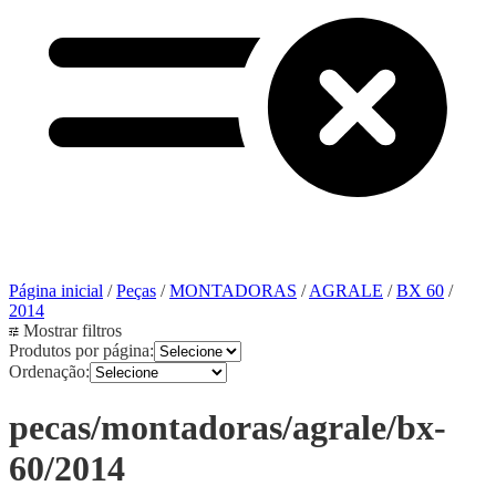
Página inicial
/
Peças
/
MONTADORAS
/
AGRALE
/
BX 60
/
2014
Mostrar filtros
Produtos por página:
Ordenação:
pecas/montadoras/agrale/bx-
60/2014