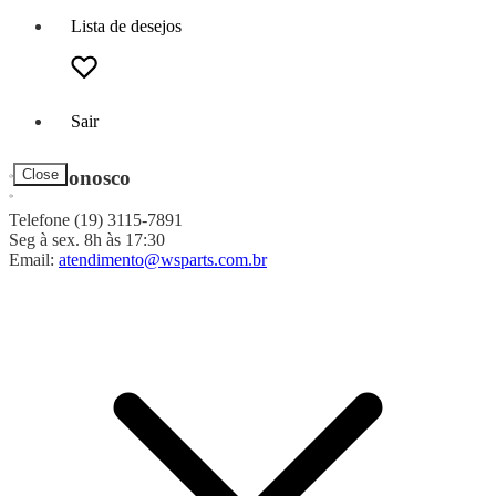
Lista de desejos
Sair
Fale Conosco
Close
Telefone (19) 3115-7891
Seg à sex. 8h às 17:30
Email:
atendimento@wsparts.com.br