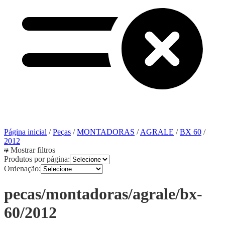
Página inicial
/
Peças
/
MONTADORAS
/
AGRALE
/
BX 60
/
2012
Mostrar filtros
Produtos por página:
Ordenação:
pecas/montadoras/agrale/bx-
60/2012