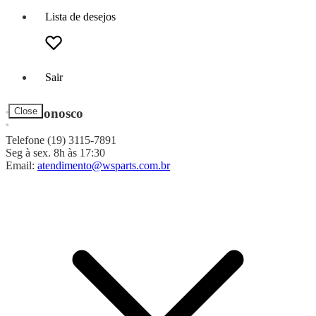
Lista de desejos
Sair
Fale Conosco
Close
Telefone (19) 3115-7891
Seg à sex. 8h às 17:30
Email:
atendimento@wsparts.com.br