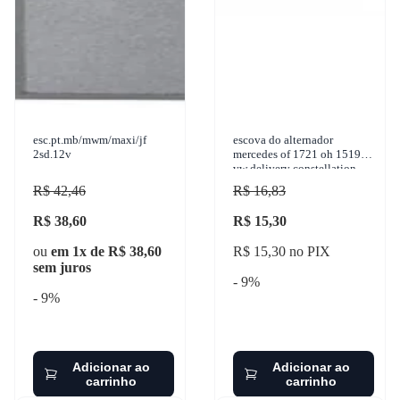
esc.pt.mb/mwm/maxi/jf
escova do alternador
2sd.12v
mercedes of 1721 oh 1519
vw delivery constellation
24-250 1950-2017 sulc
R$ 42,46
R$ 16,83
R$ 38,60
R$ 15,30
ou
em 1x de R$ 38,60
R$ 15,30 no PIX
sem juros
- 9%
- 9%
Adicionar ao
Adicionar ao
carrinho
carrinho