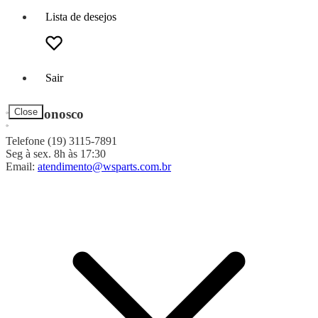
Lista de desejos
Sair
Fale Conosco
Close
Telefone (19) 3115-7891
Seg à sex. 8h às 17:30
Email:
atendimento@wsparts.com.br