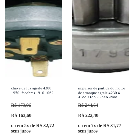
chave de luz agrale 4300
impulsor de partida do motor
1950- facobras - 910.1062
de arranque agrale 4230.4
4100 4100.4 4230 4300
1950-1999 zen - 1796
R$ 179,96
R$ 244,64
R$ 163,60
R$ 222,40
ou
em 5x de R$ 32,72
ou
em 7x de R$ 31,77
sem juros
sem juros