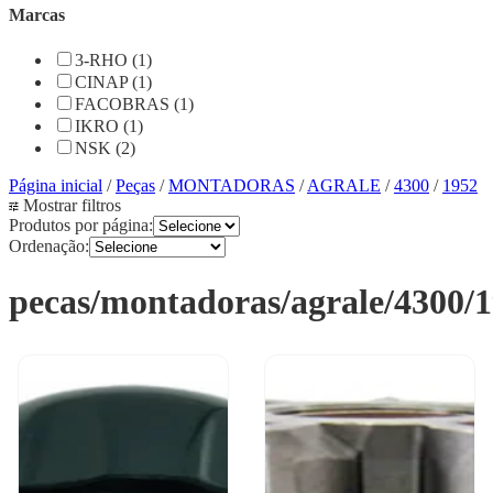
Marcas
3-RHO (1)
CINAP (1)
FACOBRAS (1)
IKRO (1)
NSK (2)
Página inicial
/
Peças
/
MONTADORAS
/
AGRALE
/
4300
/
1952
Mostrar filtros
Produtos por página:
Ordenação:
pecas/montadoras/agrale/4300/