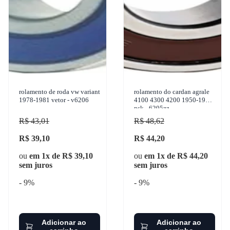
rolamento de roda vw variant
rolamento do cardan agrale
1978-1981 vetor - v6206
4100 4300 4200 1950-1994
nsk - 6205zz
R$ 43,01
R$ 48,62
R$ 39,10
R$ 44,20
ou
em 1x de R$ 39,10
ou
em 1x de R$ 44,20
sem juros
sem juros
- 9%
- 9%
Adicionar ao
Adicionar ao