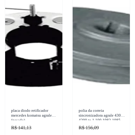
placa diodo retificador
polia da correia
mercedes komatsu agrale
sincronizadora agrale 4300
(pesado)
4200 tx 1.100 1982-1985
cinap - 11363671
R$ 141,13
R$ 156,09