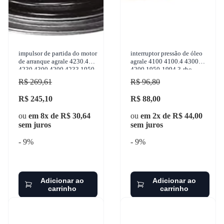
impulsor de partida do motor
interruptor pressão de óleo
de arranque agrale 4230.4
agrale 4100 4100.4 4300
4230 4300 4200 4233 1950-
4200 1950-1994 3-rho -
1999 zen - 0163
3337
R$ 269,61
R$ 96,80
R$ 245,10
R$ 88,00
ou
em 8x de R$ 30,64
ou
em 2x de R$ 44,00
sem juros
sem juros
- 9%
- 9%
Adicionar ao
Adicionar ao
carrinho
carrinho