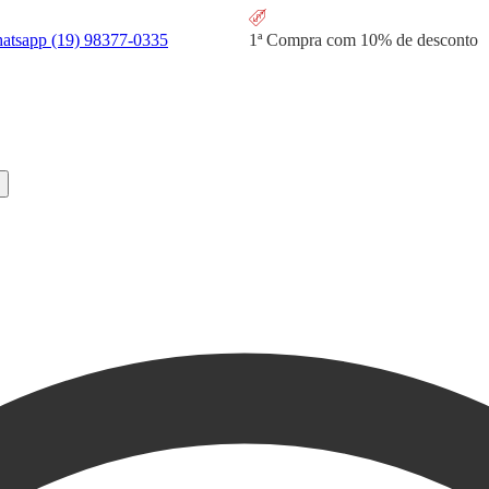
hatsapp
(19) 98377-0335
1ª Compra com
10% de desconto