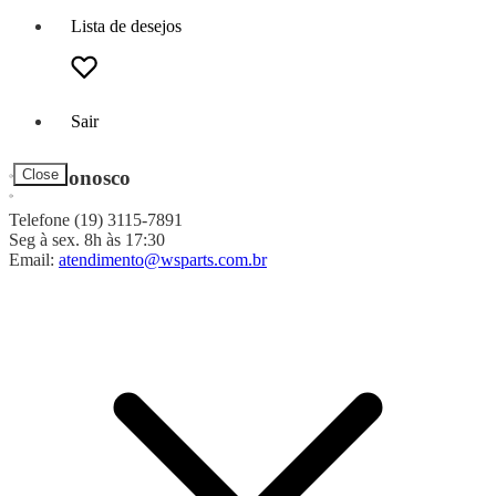
Lista de desejos
Sair
Fale Conosco
Close
Telefone (19) 3115-7891
Seg à sex. 8h às 17:30
Email:
atendimento@wsparts.com.br