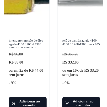
interruptor pressão de óleo
relê de partida agrale 4100
agrale 4100 4100.4 4300
4100.4 1968-1994 z.m. - 705
4200 1950-1994 3-rho -
3337
R$ 96,80
R$ 365,20
R$ 88,00
R$ 332,00
ou
em 2x de R$ 44,00
ou
em 10x de R$ 33,20
sem juros
sem juros
- 9%
- 9%
Adicionar ao
Adicionar ao
carrinho
carrinho