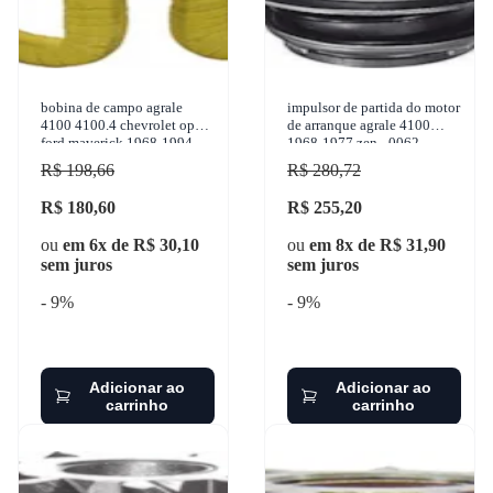
bobina de campo agrale
impulsor de partida do motor
4100 4100.4 chevrolet opala
de arranque agrale 4100
ford maverick 1968-1994
1968-1977 zen - 0062
cinap - 71113718
R$ 198,66
R$ 280,72
R$ 180,60
R$ 255,20
ou
em 6x de R$ 30,10
ou
em 8x de R$ 31,90
sem juros
sem juros
- 9%
- 9%
Adicionar ao
Adicionar ao
carrinho
carrinho