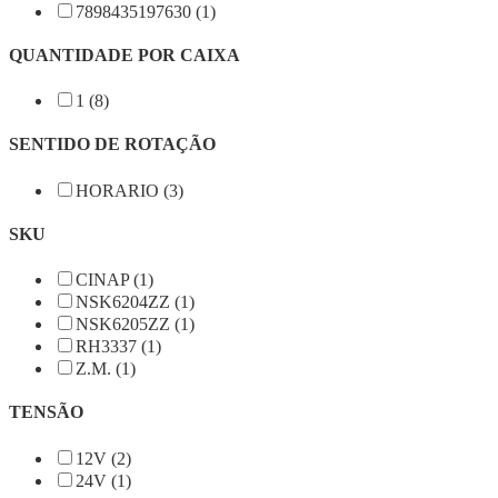
7898435197630 (1)
QUANTIDADE POR CAIXA
1 (8)
SENTIDO DE ROTAÇÃO
HORARIO (3)
SKU
CINAP (1)
NSK6204ZZ (1)
NSK6205ZZ (1)
RH3337 (1)
Z.M. (1)
TENSÃO
12V (2)
24V (1)