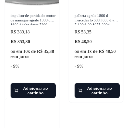
impulsor de partida do motor
palheta agrale 1800 d
de arranque agrale 1800 d
mercedes lo 608 l 608 d vw
1600 d john deere 7200
7-100 6-90 1975-2004
valtra 68 1950-1998 zen -
granero - gf208
R$ 389,18
R$ 53,35
0496
R$ 353,80
R$ 48,50
ou
em 10x de R$ 35,38
ou
em 1x de R$ 48,50
sem juros
sem juros
- 9%
- 9%
Adicionar ao
Adicionar ao
carrinho
carrinho