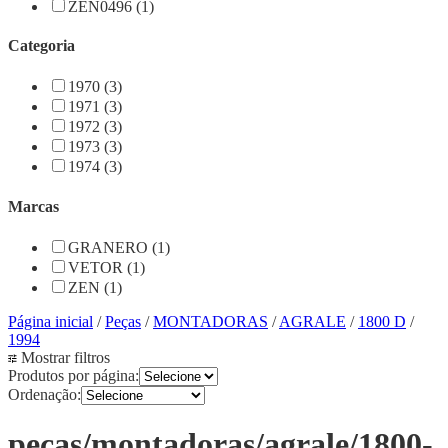
ZEN0496 (1)
Categoria
1970 (3)
1971 (3)
1972 (3)
1973 (3)
1974 (3)
Marcas
GRANERO (1)
VETOR (1)
ZEN (1)
Página inicial
/
Peças
/
MONTADORAS
/
AGRALE
/
1800 D
/
1994
Mostrar filtros
Produtos por página:
Ordenação:
pecas/montadoras/agrale/1800-