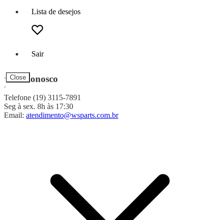
Lista de desejos
Sair
Fale Conosco
Close
Telefone (19) 3115-7891
Seg à sex. 8h às 17:30
Email:
atendimento@wsparts.com.br