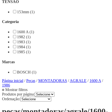
TENSÃO
153mm (1)
Categoria
1600 A (1)
1982 (1)
1983 (1)
1984 (1)
1985 (1)
Marcas
BOSCH (1)
Página inicial
/
Peças
/
MONTADORAS
/
AGRALE
/
1600 A
/
1986
Mostrar filtros
Produtos por página:
Ordenação:
pecas/montadoras/agrale/1600-