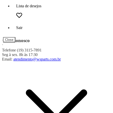
Lista de desejos
Sair
Fale Conosco
Close
Telefone (19) 3115-7891
Seg à sex. 8h às 17:30
Email:
atendimento@wsparts.com.br