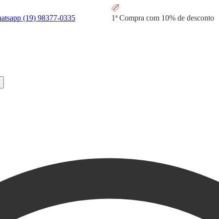
hatsapp
(19) 98377-0335
1ª Compra com
10% de desconto