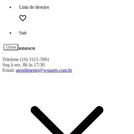
Lista de desejos
Sair
Fale Conosco
Close
Telefone (19) 3115-7891
Seg à sex. 8h às 17:30
Email:
atendimento@wsparts.com.br