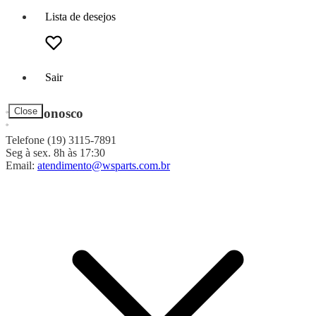
Lista de desejos
Sair
Fale Conosco
Close
Telefone (19) 3115-7891
Seg à sex. 8h às 17:30
Email:
atendimento@wsparts.com.br