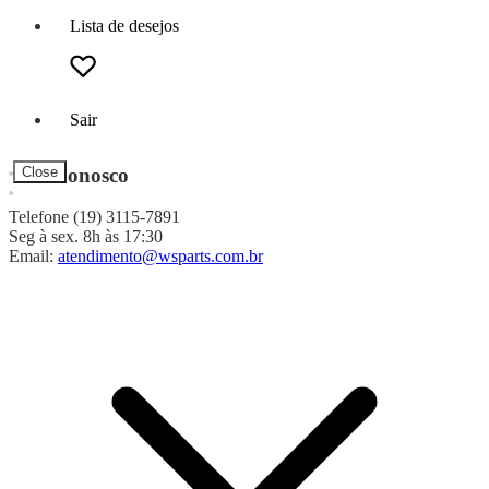
Lista de desejos
Sair
Fale Conosco
Close
Telefone (19) 3115-7891
Seg à sex. 8h às 17:30
Email:
atendimento@wsparts.com.br