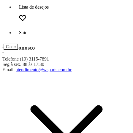
Lista de desejos
Sair
Fale Conosco
Close
Telefone (19) 3115-7891
Seg à sex. 8h às 17:30
Email:
atendimento@wsparts.com.br