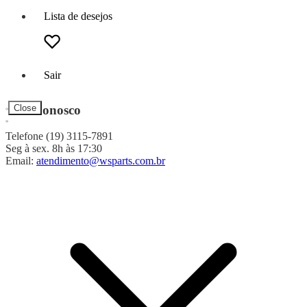
Lista de desejos
Sair
Fale Conosco
Close
Telefone (19) 3115-7891
Seg à sex. 8h às 17:30
Email:
atendimento@wsparts.com.br