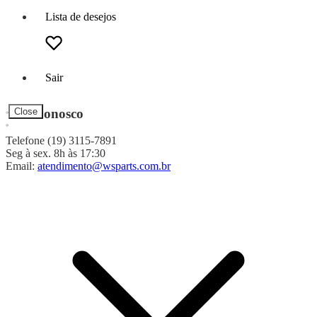
Lista de desejos
Sair
Fale Conosco
Close
Telefone (19) 3115-7891
Seg à sex. 8h às 17:30
Email:
atendimento@wsparts.com.br