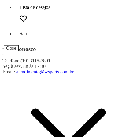
Lista de desejos
Sair
Fale Conosco
Close
Telefone (19) 3115-7891
Seg à sex. 8h às 17:30
Email:
atendimento@wsparts.com.br