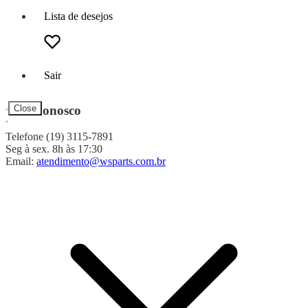
Lista de desejos
Sair
Fale Conosco
Close
Telefone (19) 3115-7891
Seg à sex. 8h às 17:30
Email:
atendimento@wsparts.com.br