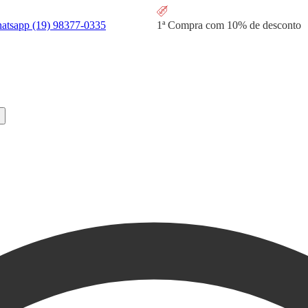
hatsapp
(19) 98377-0335
1ª Compra com
10% de desconto