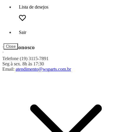
Lista de desejos
Sair
Fale Conosco
Close
Telefone (19) 3115-7891
Seg à sex. 8h às 17:30
Email:
atendimento@wsparts.com.br