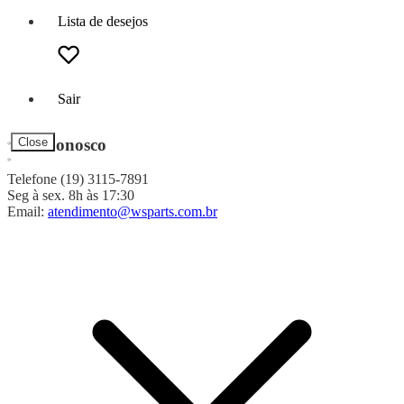
Lista de desejos
Sair
Fale Conosco
Close
Telefone (19) 3115-7891
Seg à sex. 8h às 17:30
Email:
atendimento@wsparts.com.br