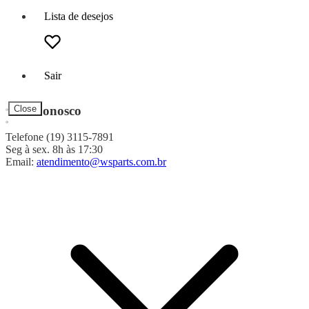
Lista de desejos
Sair
Fale Conosco
Close
Telefone (19) 3115-7891
Seg à sex. 8h às 17:30
Email:
atendimento@wsparts.com.br