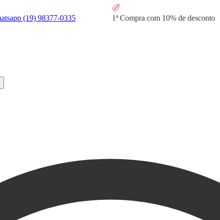
hatsapp
(19) 98377-0335
1ª Compra com
10% de desconto